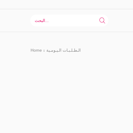
Search
Input
Home
الـطـلـبـات الـيـومـية