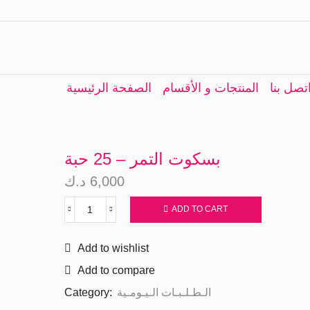
تصل بنا
المنتجات و الأقسام
الصفحة الرئيسية
بسكوت التمر – 25 حبة
د.ك
6,000
ADD TO CART
بسكوت
التمر
-
Add to wishlist
25
Add to compare
حبة
quantity
Category:
الـطـلـبـات الـيـومـية