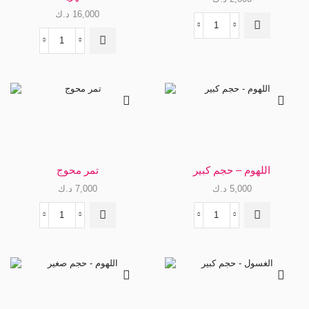
16,000
د.ك
خلطة
الموميان
مجموعة
-
أعشاب
حجم
الدورة
صغير
الشهرية
quantity
quantity
اللهوم – حجم كبير
تمر محوج
5,000
د.ك
7,000
د.ك
اللهوم
تمر
-
محوج
حجم
quantity
كبير
quantity