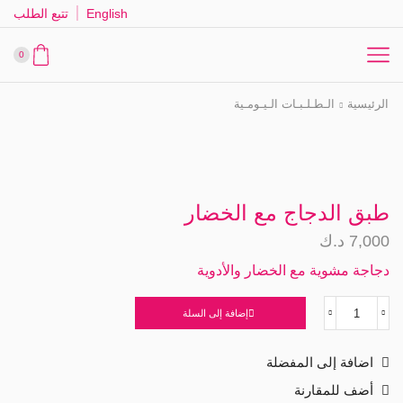
English
تتبع الطلب
0
الرئيسية
الـطـلـبـات الـيـومـية
طبق الدجاج مع الخضار
7,000
د.ك
دجاجة مشوية مع الخضار والأدوية
إضافة إلى السلة
كمية
طبق
الدجاج
اضافة إلى المفضلة
مع
الخضار
أضف للمقارنة