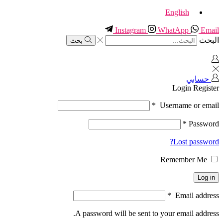
English
Instagram
WhatApp
Email
البحث
بحث
حسابي
Login
Register
*
Username or email
*
Password
Lost password?
Remember Me
Log in
*
Email address
A password will be sent to your email address.