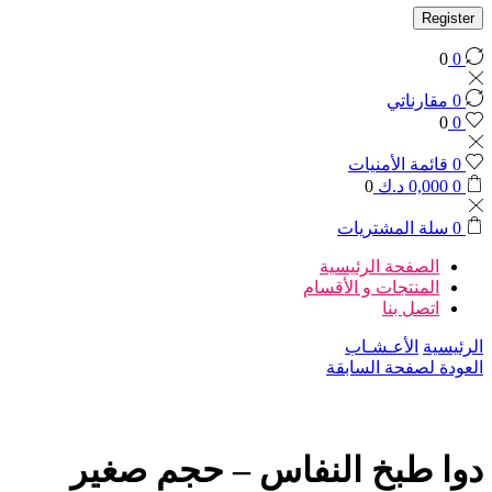
Register
0
0
0
مقارناتي
0
0
0
قائمة الأمنيات
0
0,000
د.ك
0
0
سلة المشتريات
الصفحة الرئيسية
المنتجات و الأقسام
اتصل بنا
الرئيسية
الأعـشـاب
العودة لصفحة السابقة
دوا طبخ النفاس – حجم صغير