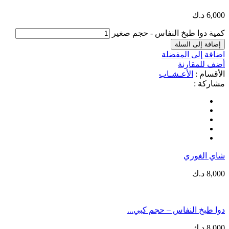
6,000
د.ك
كمية دوا طبخ النفاس - حجم صغير
إضافة إلى السلة
اضافة إلى المفضلة
أضف للمقارنة
الأقسام :
الأعـشـاب
مشاركة :
شاي الغوري
8,000
د.ك
دوا طبخ النفاس – حجم كبي...
8,000
د.ك