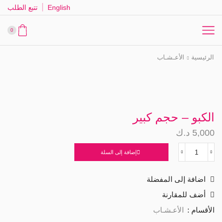
English
تتبع الطلب
0
الرئيسية
الأعـشـاب
الكبو – حجم كبير
5,000
د.ك
إضافة إلى السلة
كمية
الكبو
-
اضافة إلى المفضلة
حجم
كبير
أضف للمقارنة
الأقسام :
الأعـشـاب