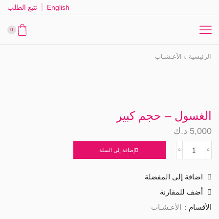
English
تتبع الطلب
0
الرئيسية
الأعـشـاب
الغسول – حجم كبير
5,000
د.ك
إضافة إلى السلة
كمية
الغسول
-
اضافة إلى المفضلة
حجم
كبير
أضف للمقارنة
الأقسام :
الأعـشـاب