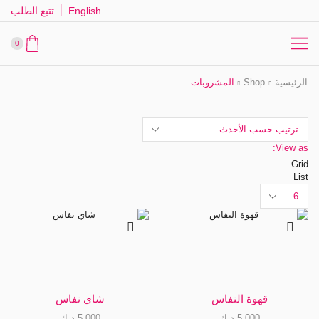
English
تتبع الطلب
0
الرئيسية
Shop
المشروبات
View as:
Grid
List
Products
per
page
قهوة النفاس
شاي نفاس
5,000
د.ك
5,000
د.ك